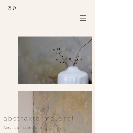
abstrakte m
alerei
Acryl
auf Leinwand